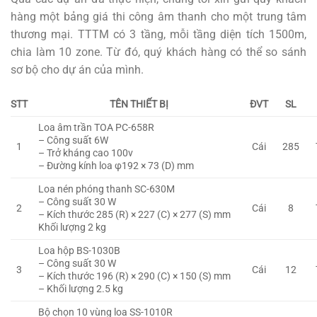
hàng một bảng giá thi công âm thanh cho một trung tâm
thương mại. TTTM có 3 tầng, mỗi tầng diện tích 1500m,
chia làm 10 zone. Từ đó, quý khách hàng có thể so sánh
sơ bộ cho dự án của mình.
STT
TÊN THIẾT BỊ
ĐVT
SL
Loa âm trần TOA PC-658R
– Công suất 6W
1
Cái
285
– Trở kháng cao 100v
– Đường kính loa φ192 × 73 (D) mm
Loa nén phóng thanh SC-630M
– Công suất 30 W
2
Cái
8
– Kích thước 285 (R) × 227 (C) × 277 (S) mm
Khối lượng 2 kg
Loa hộp BS-1030B
– Công suất 30 W
3
Cái
12
– Kích thước 196 (R) × 290 (C) × 150 (S) mm
– Khối lượng 2.5 kg
Bộ chọn 10 vùng loa SS-1010R