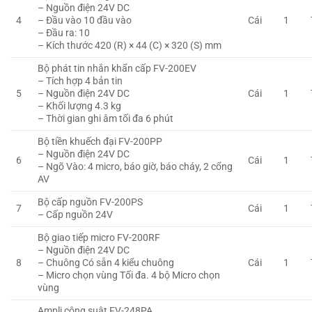
– Nguồn điện 24V DC
4
– Đầu vào 10 đầu vào
Cái
1
– Đầu ra: 10
– Kích thước 420 (R) × 44 (C) × 320 (S) mm
Bộ phát tin nhắn khẩn cấp FV-200EV
– Tích hợp 4 bản tin
5
– Nguồn điện 24V DC
Cái
1
– Khối lượng 4.3 kg
– Thời gian ghi âm tối đa 6 phút
Bộ tiền khuếch đại FV-200PP
– Nguồn điện 24V DC
6
Cái
1
– Ngõ Vào: 4 micro, báo giờ, báo cháy, 2 cổng
AV
Bộ cấp nguồn FV-200PS
7
Cái
1
– Cấp nguồn 24V
Bộ giao tiếp micro FV-200RF
– Nguồn điện 24V DC
8
– Chuông Có sẵn 4 kiểu chuông
Cái
1
– Micro chọn vùng Tối đa. 4 bộ Micro chọn
vùng
Ampli công suât FV-248PA