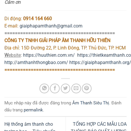
Cảm ơn
Di động:
0914 164 660
E-mail:
giaiphapamthanh@gmail.com
==========================================
CÔNG TY TNHH GIẢI PHÁP ÂM THANH HỮU THIÊN
Địa chỉ: 15D Đường 22, P. Linh Đông, TP. Thủ Đức, TP. HCM
W
ebsite
:
https://huuthien.com.vn/
https://thietkeamthanh.c
http://amthanhthongbao.com/
https://giaiphapamthanh.org
==========================================
Mục nhập này đã được đăng trong
Âm Thanh Siêu Thị
. Đánh
dấu trang
permalink
.
Hệ thống âm thanh cho
TỔNG HỢP CÁC MẪU LOA