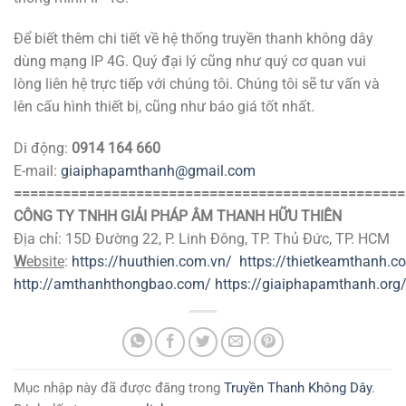
Để biết thêm chi tiết về hệ thống truyền thanh không dây
dùng mạng IP 4G. Quý đại lý cũng như quý cơ quan vui
lòng liên hệ trực tiếp với chúng tôi. Chúng tôi sẽ tư vấn và
lên cấu hình thiết bị, cũng như báo giá tốt nhất.
Di động:
0914 164 660
E-mail:
giaiphapamthanh@gmail.com
==============================================
==
CÔNG TY TNHH GIẢI PHÁP ÂM THANH HỮU THIÊN
Địa chỉ: 15D Đường 22, P. Linh Đông, TP. Thủ Đức, TP. HCM
W
ebsite
:
https://huuthien.com.vn/
https://t
hietkeamthanh.c
http://amthanhthongbao.com/
https://giaiphapamthanh.org
Mục nhập này đã được đăng trong
Truyền Thanh Không Dây
.