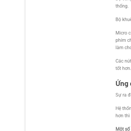
thống.
Bộ khu
Micro 
phím c
làm cho
Các nút
tốt hơn
Ứng 
Sự ra đ
Hệ thốn
hơn thì
Một số 