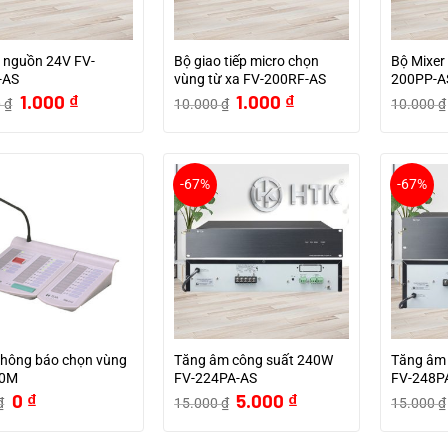
 nguồn 24V FV-
Bộ giao tiếp micro chọn
Bộ Mixer 
-AS
vùng từ xa FV-200RF-AS
200PP-A
Giá
Giá
Giá
Giá
1.000
₫
1.000
₫
0
₫
10.000
₫
10.000
₫
gốc
hiện
gốc
hiện
là:
tại
là:
tại
10.000 ₫.
là:
10.000 ₫.
là:
1.000 ₫.
1.000 ₫.
-67%
-67%
thông báo chọn vùng
Tăng âm công suất 240W
Tăng âm
00M
FV-224PA-AS
FV-248P
Giá
Giá
Giá
Giá
0
₫
5.000
₫
₫
15.000
₫
15.000
₫
gốc
hiện
gốc
hiện
là:
tại
là:
tại
1.000 ₫.
là:
15.000 ₫.
là: