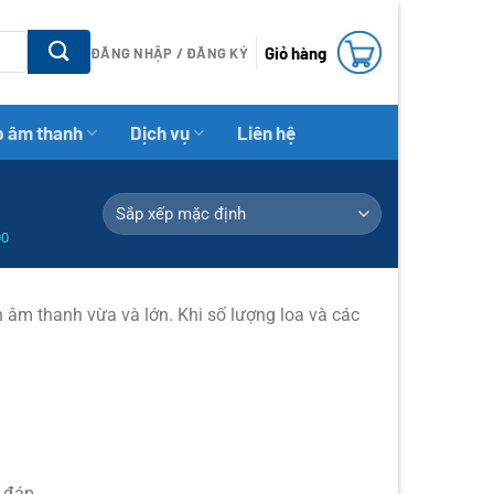
Giỏ hàng
ĐĂNG NHẬP / ĐĂNG KÝ
p âm thanh
Dịch vụ
Liên hệ
00
âm thanh vừa và lớn. Khi số lượng loa và các
 đáp