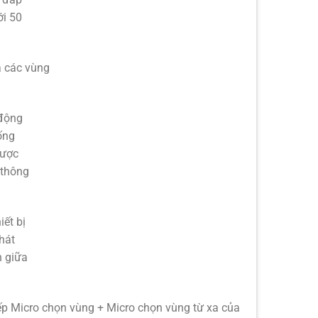
ới 50
ả các vùng
động
ống
được
 thông
iết bị
hát
n giữa
iếp Micro chọn vùng + Micro chọn vùng từ xa của