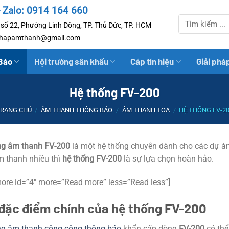
- Zalo: 0914 164 660
Tìm
số 22, Phường Linh Đông, TP. Thủ Đức, TP. HCM
kiếm:
iphapamthanh@gmail.com
Báo
Hội trường sân khấu
Cáp tín hiệu
Giải phá
Hệ thống FV-200
RANG CHỦ
/
ÂM THANH THÔNG BÁO
/
ÂM THANH TOA
/
HỆ THỐNG FV-2
ng âm thanh FV-200
là một hệ thống chuyên dành cho các dự án 
 thanh nhiều thì
hệ thống FV-200
là sự lựa chọn hoàn hảo.
ore id=”4″ more=”Read more” less=”Read less”]
đặc điểm chính của hệ thống FV-200
ng âm thanh công cộng thông báo
khẩn cấp dòng
FV-200
có thể