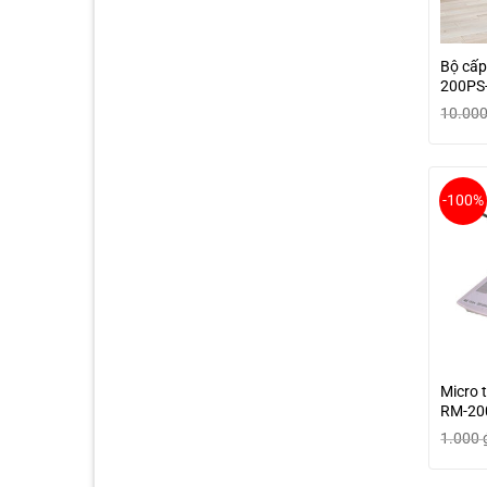
Bộ cấp
200PS
10.00
-100%
Micro 
RM-2
1.000