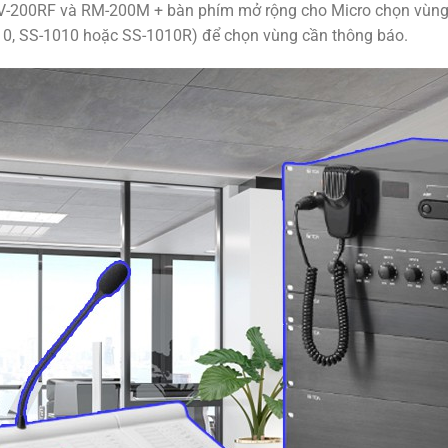
V-200RF và RM-200M + bàn phím mở rộng cho Micro chọn vùng t
10, SS-1010 hoặc SS-1010R) để chọn vùng cần thông báo.