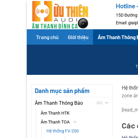
Chuyển
Hotline 
đến
15D Đường 
nội
Email: gia
dung
Trang chủ
Giới thiệu
Âm Thanh Thông 
T
Hệ thố
Danh mục sản phẩm
zone âm
Âm Thanh Thông Báo
(85)
[read_m
Âm Thanh HTK
Âm Thanh TOA
Các 
Hệ thống FV-200
Hệ thố