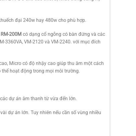
khuếch đại 240w hay 480w cho phù hợp.
a
RM-200M
có dạng cổ ngỗng có bàn đứng và các
VM-3360VA, VM-2120 và VM-2240. với mục đích
 cao, Micro có độ nhậy cao giúp thu âm một cách
ó thể hoạt động trong mọi môi trường.
các dự án âm thanh từ vừa đến lớn.
 vài dự án lớn. Tuy nhiên nếu cần số vùng nhiều