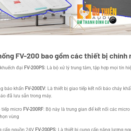
hống FV-200 bao gồm các thiết bị chính 
 khuếch đại
FV-200PS
: Là bộ xử lý trung tâm, tập hợp mọi tín hi
ng báo khẩn
FV-200EV
: Là thiết bị giao tiếp kết nối báo cháy k
áo đã lưu sẵn trong máy.
 tiếp micro
FV-200RF
: Bộ này là trung gian để kết nối các micr
chọn vùng
g cấp nguồn 24V
FV-200PS
: Là thiết bị cung cấp năng lượng ng