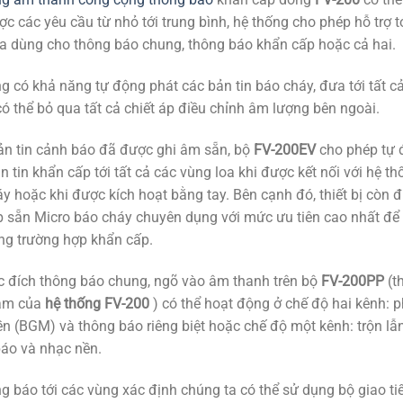
c các yêu cầu từ nhỏ tới trung bình, hệ thống cho phép hỗ trợ t
a dùng cho thông báo chung, thông báo khẩn cấp hoặc cả hai.
g có khả năng tự động phát các bản tin báo cháy, đưa tới tất c
có thể bỏ qua tất cả chiết áp điều chỉnh âm lượng bên ngoài.
ản tin cảnh báo đã được ghi âm sẵn, bộ
FV-200EV
cho phép tự 
n tin khẩn cấp tới tất cả các vùng loa khi được kết nối với hệ th
y hoặc khi được kích hoạt bằng tay. Bên cạnh đó, thiết bị còn 
p sẵn Micro báo cháy chuyên dụng với mức ưu tiên cao nhất để
ng trường hợp khẩn cấp.
 đích thông báo chung, ngõ vào âm thanh trên bộ
FV-200PP
(th
tâm của
hệ thống FV-200
) có thể hoạt động ở chế độ hai kênh: p
n (BGM) và thông báo riêng biệt hoặc chế độ một kênh: trộn lẫ
áo và nhạc nền.
g báo tới các vùng xác định chúng ta có thể sử dụng bộ giao t