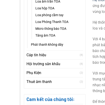
Loa âm trần TOA
ứng đượ
Loa hộp TOA
vùng lo
Loa phóng cầm tay
Loa Phóng Thanh TOA
Hệ
thốn
loa và 
Micro thông báo TOA
Tăng âm TOA
Với 4 b
phát bả
Phát thanh không dây
báo chá
Cáp tín hiệu
(8)
tích hợ
báo tro
Hội trường sân khấu
(8)
Phụ Kiện
Với mục
(2)
trung 
Thuê âm thanh
(2)
nhạc nề
thông b
Cam kết của chúng tôi:
Để thôn