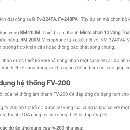
ếch đại công suất
Fv-224PA
,
Fv-248PA
: Tùy dự án mà chọn bộ 
chọn vùng
RM-200M
: Thiết bị âm thanh
Micro chọn 10 vùng To
hức năng.
RM-200M
Microphone từ xa kết nối với VM-3240VA, 
 trường hợp khẩn cấp hoặc thông báo phát sóng chung.
 nhấn được thiết kế với khả năng nhấn một cách êm ái, độ bền
. Với thiết kế sang trọng và khả năng chống bám bụi cao giúp c
dụng hệ thống FV-200
ời của hệ thống âm thanh FV-200 để đáp ứng đa dạng hơn cho 
g fv-200 hỗ trợ tối đa được 50 vùng loa, cũng là khá so với một
 âm thanh TOA cũng có các dòng thiết bị đáp ứng tốt.
các dự án ứng dụng của fv-200 như sau: