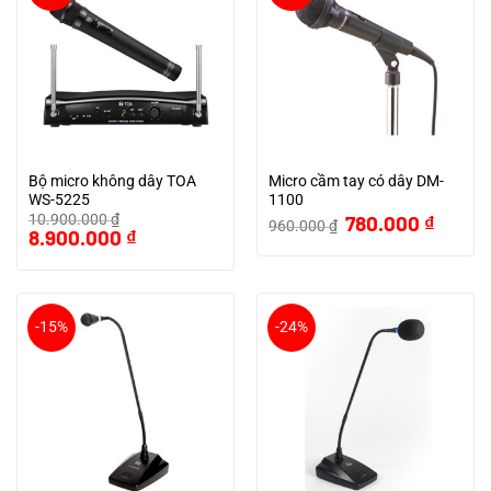
Bộ micro không dây TOA
Micro cầm tay có dây DM-
WS-5225
1100
Giá
Giá
10.900.000
₫
780.000
₫
960.000
₫
Giá
Giá
gốc
hiện
8.900.000
₫
gốc
hiện
là:
tại
là:
tại
960.000 ₫.
là:
10.900.000 ₫.
là:
780.000
8.900.000 ₫.
-15%
-24%