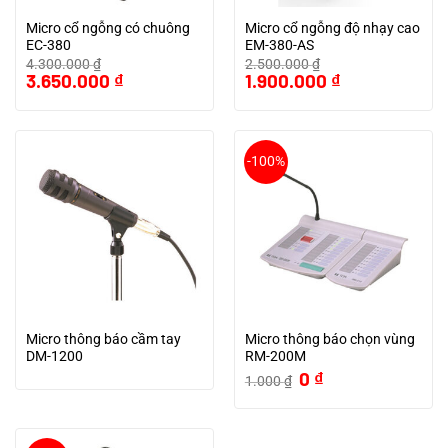
Micro cổ ngỗng có chuông
Micro cổ ngỗng độ nhạy cao
EC-380
EM-380-AS
4.300.000
₫
2.500.000
₫
Giá
Giá
Giá
Giá
3.650.000
₫
1.900.000
₫
gốc
hiện
gốc
hiện
là:
tại
là:
tại
4.300.000 ₫.
là:
2.500.000 ₫.
là:
3.650.000 ₫.
1.900.000 ₫.
-100%
Micro thông báo cầm tay
Micro thông báo chọn vùng
DM-1200
RM-200M
Giá
Giá
0
₫
1.000
₫
gốc
hiện
là:
tại
1.000 ₫.
là:
0 ₫.