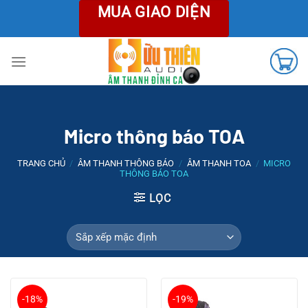
Chuyển
MUA GIAO DIỆN
đến
nội
dung
Micro thông báo TOA
TRANG CHỦ
/
ÂM THANH THÔNG BÁO
/
ÂM THANH TOA
/
MICRO
THÔNG BÁO TOA
LỌC
-18%
-19%