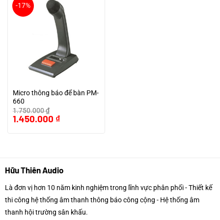
-17%
Micro thông báo để bàn PM-
660
1.750.000
₫
Giá
Giá
1.450.000
₫
gốc
hiện
là:
tại
1.750.000 ₫.
là:
1.450.000 ₫.
Hữu Thiên Audio
Là đơn vị hơn 10 năm kinh nghiệm trong lĩnh vực phân phối - Thiết kế
thi công hệ thống âm thanh thông báo công cộng - Hệ thống âm
thanh hội trường sân khấu.