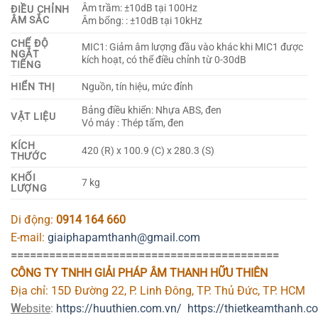
Âm trầm: ±10dB tại 100Hz
ĐIỀU CHỈNH
ÂM SẮC
Âm bổng: : ±10dB tại 10kHz
CHẾ ĐỘ
MIC1: Giảm âm lượng đầu vào khác khi MIC1 được
NGẮT
kích hoạt, có thể điều chỉnh từ 0-30dB
TIẾNG
HIỂN THỊ
Nguồn, tín hiệu, mức đỉnh
Bảng điều khiển: Nhựa ABS, đen
VẬT LIỆU
Vỏ máy : Thép tấm, đen
KÍCH
420 (R) x 100.9 (C) x 280.3 (S)
THƯỚC
KHỐI
7 kg
LƯỢNG
Di động:
0914 164 660
E-mail:
giaiphapamthanh@gmail.com
==========================================
CÔNG TY TNHH GIẢI PHÁP ÂM THANH HỮU THIÊN
Địa chỉ: 15D Đường 22, P. Linh Đông, TP. Thủ Đức, TP. HCM
W
ebsite
:
https://huuthien.com.vn/
https://thietkeamthanh.c