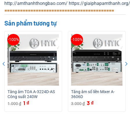
http://amthanhthongbao.com/
https://giaiphapamthanh.org
==========================================
Sản phẩm tương tự
-100%
-100%
Tăng âm TOA A-3224D-AS
Tăng âm số liền Mixer A-
Công suất 240W
3606D
Giá
Giá
Giá
Giá
1
₫
3
₫
1.000
₫
3.000
₫
gốc
hiện
gốc
hiện
là:
tại
là:
tại
1.000 ₫.
là:
3.000 ₫.
là:
1 ₫.
3 ₫.
.