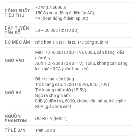
72 W (EN60065)
CÔNG SUẤT
150W (hoạt động ở điện áp AC)
TIÊU THỤ
4A (hoạt động ở điện áp DC)
ĐÁP TUYẾN
50 – 20,000 Hz (±3 dB)
TẦN SỐ
ĐỘ MÉO ÂM
Nhỏ hơn 1% tại 1 kHz, 1/3 công suất ra
MIC 1-3: -60dB (0 dB=1V), 600Ω, cân bằng, kiểu
giắc 6 ly
NGÕ VÀO
AUX 1,2: -20dB (0 dB=1V), 10kΩ, không cân bằng,
kiểu giắc RCA (giắc hoa sen)
Đầu ra loa: cân bằng
Trở kháng cao: 170Ω (100V), 83Ω (70V)
Trở kháng thấp: 4Ω (15.5V)
NGÕ RA
Ngõ ra cho ghi âm:
0dB (0 dB=1V), 600Ω, không cân bằng, kiểu giắc
RCA (giắc hoa sen)
NGUỒN
DC +21 V (MIC 1)
PHANTOM
TỶ LỆ S/N
Trên 60 dB