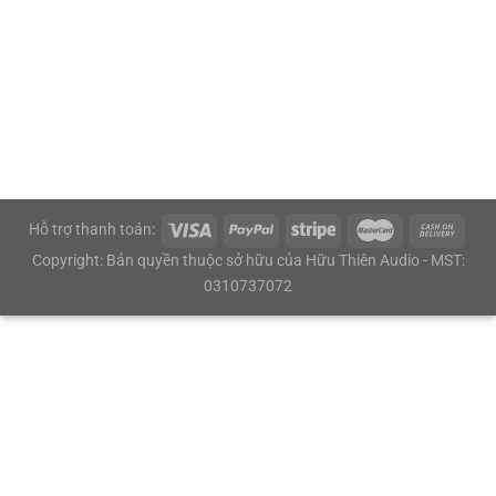
Hỗ trợ thanh toán:
Copyright: Bản quyền thuộc sở hữu của Hữu Thiên Audio - MST:
0310737072