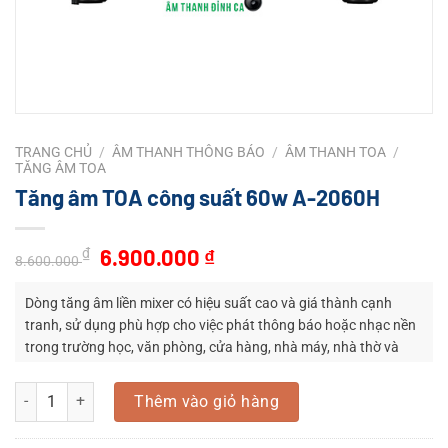
TRANG CHỦ
/
ÂM THANH THÔNG BÁO
/
ÂM THANH TOA
/
TĂNG ÂM TOA
Tăng âm TOA công suất 60w A-2060H
Giá
Giá
6.900.000
₫
₫
8.600.000
gốc
hiện
là:
tại
Dòng tăng âm liền mixer có hiệu suất cao và giá thành cạnh
8.600.000 ₫.
là:
tranh, sử dụng phù hợp cho việc phát thông báo hoặc nhạc nền
trong trường học, văn phòng, cửa hàng, nhà máy, nhà thờ và
6.900.000 ₫.
các phòng lớn.
Tăng âm TOA công suất 60w A-2060H số lượng
Thêm vào giỏ hàng