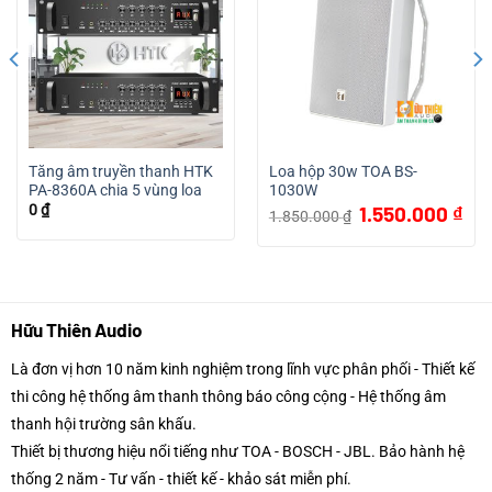
Tăng âm truyền thanh HTK
Loa hộp 30w TOA BS-
PA-8360A chia 5 vùng loa
1030W
Giá
Giá
0
₫
1.550.000
₫
1.850.000
₫
gốc
hiện
là:
tại
1.850.000 ₫.
là:
1.55
Hữu Thiên Audio
Là đơn vị hơn 10 năm kinh nghiệm trong lĩnh vực phân phối - Thiết kế
thi công hệ thống âm thanh thông báo công cộng - Hệ thống âm
thanh hội trường sân khấu.
Thiết bị thương hiệu nổi tiếng như TOA - BOSCH - JBL. Bảo hành hệ
thống 2 năm - Tư vấn - thiết kế - khảo sát miễn phí.