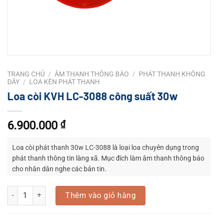
TRANG CHỦ
/
ÂM THANH THÔNG BÁO
/
PHÁT THANH KHÔNG
DÂY
/
LOA KÈN PHÁT THANH
Loa còi KVH LC-3088 công suất 30w
6.900.000
₫
Loa còi phát thanh 30w LC-3088 là loại loa chuyên dụng trong
phát thanh thông tin làng xã. Mục đích làm âm thanh thông báo
cho nhân dân nghe các bản tin.
Đa số được gắn các tỉnh có diện tích lớn, mật độ dân cư thưa
Loa còi KVH LC-3088 công suất 30w số lượng
như các tỉnh miền tây
Thêm vào giỏ hàng