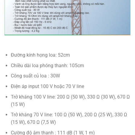
Đường kính họng loa: 52cm
Chiều dài loa phóng thanh: 105cm
Công suất củ loa : 30W
Điện áp input 100 V hoặc 70 V line
Trở kháng 100 V line: 200 Ω (50 W), 330 Ω (30 W), 670 Ω
(15 W)
Trở kháng 70 V line: 100 Ω (50 W), 200 Ω (25 W), 330 Ω
(15 W), 670 Ω (7,5 W)
Cường độ âm thanh : 111 dB (1 W, 1 m)