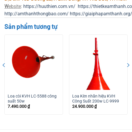
W
ebsite
:
https://huuthien.com.vn/
https://thietkeamthanh.c
http://amthanhthongbao.com/
https://giaiphapamthanh.org
Sản phẩm tương tự
Loa còi KVH LC-5588 công
Loa Kèn nhãn hiệu KVH
suất 50w
Công Suất 200w LC-9999
7.490.000
₫
24.900.000
₫