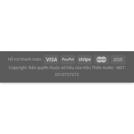
Hỗ trợ thanh toán:
Copyright: Bản quyền thuộc sở hữu của Hữu Thiên Audio - MST:
0310737072