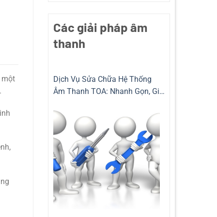
Các giải pháp âm
thanh
g một
Dịch Vụ Sửa Chữa Hệ Thống
.
Âm Thanh TOA: Nhanh Gọn, Giá
Rẻ và Chuyên Nghiệp
inh
ệnh,
ũng