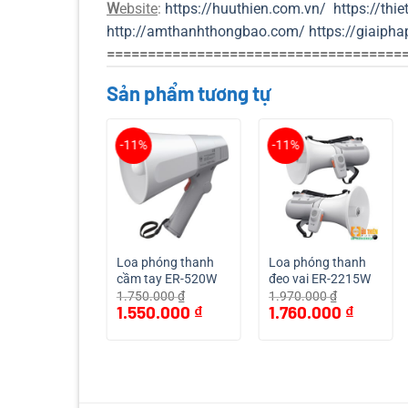
W
ebsite
:
https://huuthien.com.vn/
https://th
http://amthanhthongbao.com/
https://giaiph
====================================
Sản phẩm tương tự
-11%
-11%
hóng thanh
Loa phóng thanh
Loa phóng thanh
ay ER-520
cầm tay ER-520W
đeo vai ER-2215W
.000
₫
1.750.000
₫
1.970.000
₫
Giá
Giá
Giá
Giá
Giá
0.000
₫
1.550.000
₫
1.760.000
₫
hiện
gốc
hiện
gốc
hiện
tại
là:
tại
là:
tại
000 ₫.
là:
1.750.000 ₫.
là:
1.970.000 ₫.
là:
1.300.000 ₫.
1.550.000 ₫.
1.760.000