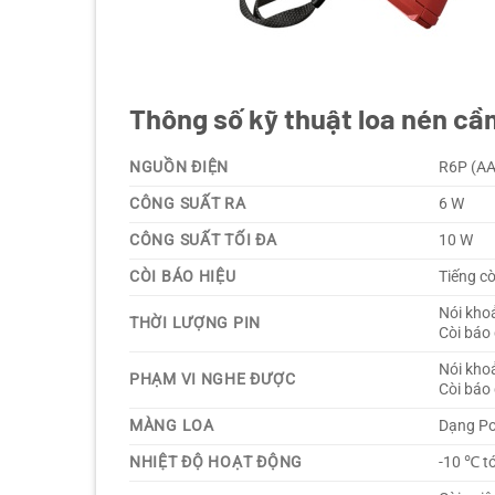
Thông số kỹ thuật loa nén c
NGUỒN ĐIỆN
R6P (AA
CÔNG SUẤT RA
6 W
CÔNG SUẤT TỐI ĐA
10 W
CÒI BÁO HIỆU
Tiếng c
Nói kho
THỜI LƯỢNG PIN
Còi báo
Nói kho
PHẠM VI NGHE ĐƯỢC
Còi báo
MÀNG LOA
Dạng Po
NHIỆT ĐỘ HOẠT ĐỘNG
-10 ℃ t