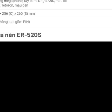
ệng megaphone, tay cầm: Nhựa ABS, màu đỏ
: Tetoron, màu đen
× 256 (C) × 260 (S) mm
không bao gồm PIN)
Loa nén ER-520S