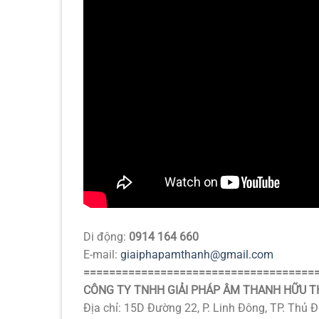
Di động:
0914 164 660
E-mail:
giaiphapamthanh@gmail.com
====================================
CÔNG TY TNHH GIẢI PHÁP ÂM THANH HỮU T
Địa chỉ: 15D Đường 22, P. Linh Đông, TP. Thủ 