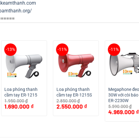
ietkeamthanh.com
apamthanh.org/
======
-13%
-11%
-11%
Loa phóng thanh
Loa phóng thanh
Megaphone đeo
cầm tay ER-1215
cầm tay ER-1215S
30W với còi báo
ER-2230W
1.950.000
₫
2.850.000
₫
Giá
Giá
Giá
Giá
1.690.000
₫
2.550.000
₫
5.590.000
₫
gốc
hiện
gốc
hiện
Giá
4.969.000
₫
là:
tại
là:
tại
gốc
1.950.000 ₫.
là:
2.850.000 ₫.
là:
là:
 ₫.
1.690.000 ₫.
2.550.000 ₫.
5.590.000 ₫.