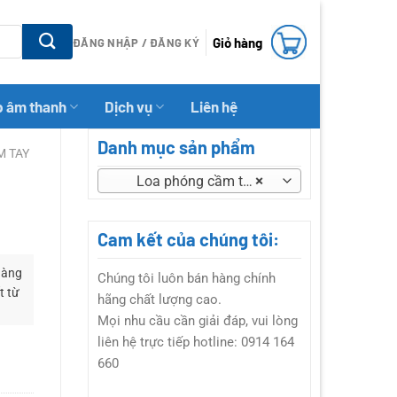
Giỏ hàng
ĐĂNG NHẬP / ĐĂNG KÝ
p âm thanh
Dịch vụ
Liên hệ
Danh mục sản phẩm
M TAY
Loa phóng cầm tay (10)
×
Cam kết của chúng tôi:
dàng
Chúng tôi luôn bán hàng chính
t từ
hãng chất lượng cao.
Mọi nhu cầu cần giải đáp, vui lòng
liên hệ trực tiếp hotline: 0914 164
660