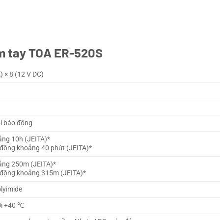
ầm tay TOA ER-520S
) × 8 (12 V DC)
òi báo động
ảng 10h (JEITA)*
 động khoảng 40 phút (JEITA)*
ảng 250m (JEITA)*
 động khoảng 315m (JEITA)*
lyimide
ới +40 ℃