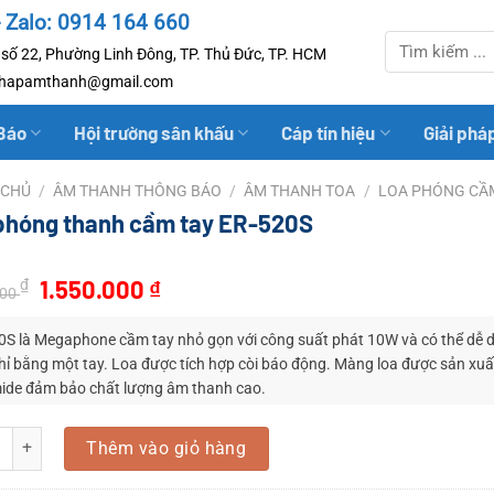
- Zalo: 0914 164 660
Tìm
số 22, Phường Linh Đông, TP. Thủ Đức, TP. HCM
kiếm:
iphapamthanh@gmail.com
Báo
Hội trường sân khấu
Cáp tín hiệu
Giải phá
 CHỦ
/
ÂM THANH THÔNG BÁO
/
ÂM THANH TOA
/
LOA PHÓNG CẦ
phóng thanh cầm tay ER-520S
Giá
Giá
1.550.000
₫
₫
000
gốc
hiện
là:
tại
0S là Megaphone cầm tay nhỏ gọn với công suất phát 10W và có thể dễ 
1.750.000 ₫.
là:
ỉ bằng một tay. Loa được tích hợp còi báo động. Màng loa được sản xuấ
mide đảm bảo chất lượng âm thanh cao.
1.550.000 ₫.
ng thanh cầm tay ER-520S số lượng
Thêm vào giỏ hàng