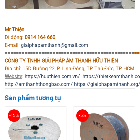
Mr Thiện
Di động:
0914 164 660
E-mail:
giaiphapamthanh@gmail.com
==============================================
==
CÔNG TY TNHH GIẢI PHÁP ÂM THANH HỮU THIÊN
Địa chỉ: 15D Đường 22, P. Linh Đông, TP. Thủ Đức, TP. HCM
W
ebsite
:
https://huuthien.com.vn/
https://t
hietkeamthanh.c
http://amthanhthongbao.com/
https://giaiphapamthanh.org
Sản phẩm tương tự
-13%
-5%