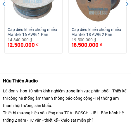
Cáp điều khiển chống nhiễu
Cáp điều khiển chống nhiễu
Alantek 16 AWG 1 Pair
Alantek 18 AWG 2 Pair
14.340.000
₫
19.500.000
₫
Giá
Giá
Giá
Giá
12.500.000
₫
18.500.000
₫
gốc
hiện
gốc
hiện
là:
tại
là:
tại
14.340.000 ₫.
là:
19.500.000 ₫.
là:
12.500.000 ₫.
18.500.000 ₫.
Hữu Thiên Audio
Là đơn vị hơn 10 năm kinh nghiệm trong lĩnh vực phân phối - Thiết kế
thi công hệ thống âm thanh thông báo công cộng - Hệ thống âm
thanh hội trường sân khấu.
Thiết bị thương hiệu nổi tiếng như TOA - BOSCH - JBL. Bảo hành hệ
thống 2 năm - Tư vấn - thiết kế - khảo sát miễn phí.