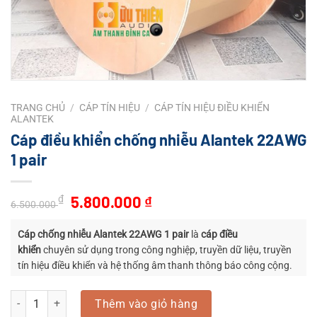
TRANG CHỦ
/
CÁP TÍN HIỆU
/
CÁP TÍN HIỆU ĐIỀU KHIỂN
ALANTEK
Cáp điều khiển chống nhiễu Alantek 22AWG
1 pair
Giá
Giá
5.800.000
₫
₫
6.500.000
gốc
hiện
là:
tại
Cáp chống nhiễu Alantek 22AWG 1 pair
là
cáp điều
6.500.000 ₫.
là:
khiển
chuyên sử dụng trong công nghiệp, truyền dữ liệu, truyền
tín hiệu điều khiển và hệ thống âm thanh thông báo công cộng.
5.800.000 ₫.
Cáp điều khiển chống nhiễu Alantek 22AWG 1 pair số lượng
Thêm vào giỏ hàng