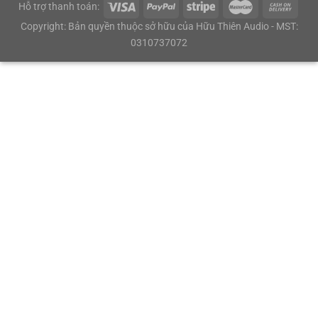
Hỗ trợ thanh toán:
Copyright: Bản quyền thuộc sở hữu của Hữu Thiên Audio - MST:
0310737072