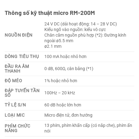
Thông số kỹ thuật micro RM-200M
24 V DC (dải hoạt động: 14 – 28 V DC)
Kiểu ngõ vào nguồn: kiểu vô cực
NGUỒN ĐIỆN
Chân cắm nguồn phù hợp (*2): Đường kính
ngoài ø5.5 mm
ø2.1 mm
DÒNG TIÊU THỤ
100 mA hoặc nhỏ hơn
ĐẦU RA ÂM
0 dB, 600Ω, cân bằng (*1)
THANH
ĐỘ MÉO
1% hoặc nhỏ hơn
ĐÁP TUYẾN TẦN
100Hz – 20 kHz
SỐ
TỶ LỆ S/N
60 dB hoặc lớn hơn
LOẠI MIC
Micro điện tử, đơn hướng
13 phím, phím khẩn cấp (có nắp che), phím ấn
PHÍM CHỨC
NĂNG
nói