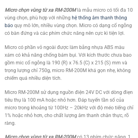
Micro chọn vùng từ xa RM-200M
là mẫu micro có tối đa 10
vùng chọn, phù hợp với những
hệ thống âm thanh thông
báo
quy mô lớn, nhiều vùng chọn. Micro có dạng cổ ngỗng
có bàn đứng và các phím chức năng nên cực kì tiện lợi.
Micro có phần vỏ ngoài được làm bằng nhựa ABS màu
xám có khả năng chống bám bụi. Với kích thước chưa bao
gồm mic cổ ngỗng là 190 (R) x 76.5 (C) x 215 (S) mm và
trọng lượng chỉ 750g, micro RM-200M khá gọn nhẹ, không
chiếm quá nhiều diện tích.
Micro RM-200M sử dụng nguồn điện 24V DC với dòng điẹn
tiêu thụ là 100 mA hoặc nhỏ hơn. Đáp tuyến tần số của
micro trong khoảng từ 100Hz – 20kHz với độ méo tiếng chỉ
1% hoặc nhỏ hơn, cho chất lượng âm thanh chân thực, rõ
ràng.
Micro chọn vùng từ xa RM-200M
có 13 phím chức năng, 1