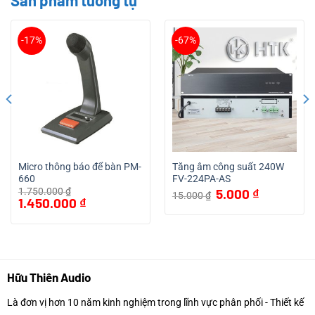
-17%
-67%
Micro thông báo để bàn PM-
Tăng âm công suất 240W
660
FV-224PA-AS
Giá
Giá
1.750.000
₫
5.000
₫
15.000
₫
Giá
Giá
gốc
hiện
1.450.000
₫
gốc
hiện
là:
tại
là:
tại
15.000 ₫.
là:
1.750.000 ₫.
là:
5.000 ₫.
1.450.000 ₫.
Hữu Thiên Audio
Là đơn vị hơn 10 năm kinh nghiệm trong lĩnh vực phân phối - Thiết kế