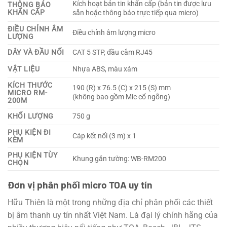
Kích hoạt bản tin khẩn cấp (bản tin được lưu
THÔNG BÁO
KHẨN CẤP
sẵn hoặc thông báo trực tiếp qua micro)
ĐIỀU CHỈNH ÂM
Điều chỉnh âm lượng micro
LƯỢNG
DÂY VÀ ĐẦU NỐI
CAT 5 STP, đầu cắm RJ45
VẬT LIỆU
Nhựa ABS, màu xám
KÍCH THƯỚC
190 (R) x 76.5 (C) x 215 (S) mm
MICRO RM-
(không bao gồm Mic cổ ngỗng)
200M
KHỐI LƯỢNG
750 g
PHỤ KIỆN ĐI
Cáp kết nối (3 m) x 1
KÈM
PHỤ KIỆN TÙY
Khung gắn tường: WB-RM200
CHỌN
Đơn vị phân phối micro TOA uy tín
Hữu Thiên là một trong những địa chỉ phân phối các thiết
bị âm thanh uy tín nhất Việt Nam. Là đại lý chính hãng của