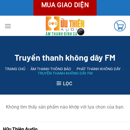
Chuyển
MUA GIAO DIỆN
đến
nội
dung
Truyền thanh không dây FM
TRANG CHỦ
/
ÂM THANH THÔNG BÁO
/
PHÁT THANH KHÔNG DÂY
/
TRUYỀN THANH KHÔNG DÂY FM
LỌC
Không tìm thấy sản phẩm nào khớp với lựa chọn của bạn.
Hữu Thiên Audio