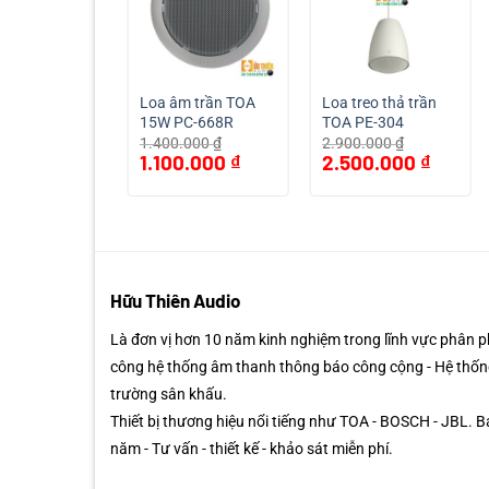
ắn trần TOA
Loa âm trần TOA
Loa treo thả trần
68
15W PC-668R
TOA PE-304
00
₫
1.400.000
₫
2.900.000
₫
Giá
Giá
Giá
Giá
Giá
.000
₫
1.100.000
₫
2.500.000
₫
hiện
gốc
hiện
gốc
hiện
tại
là:
tại
là:
tại
0 ₫.
là:
1.400.000 ₫.
là:
2.900.000 ₫.
là:
690.000 ₫.
1.100.000 ₫.
2.500.00
Hữu Thiên Audio
Là đơn vị hơn 10 năm kinh nghiệm trong lĩnh vực phân phố
công hệ thống âm thanh thông báo công cộng - Hệ thốn
trường sân khấu.
Thiết bị thương hiệu nổi tiếng như TOA - BOSCH - JBL. 
năm - Tư vấn - thiết kế - khảo sát miễn phí.