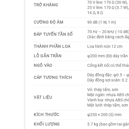
70 V line: 170 Ω (30 W),
TRỞ KHÁNG
25 V line: 170 Ω (3.7 W)
16 Ω, 8 Ω
CƯỜNG ĐỘ ÂM
90 dB (1 W, 1 m)
70 Hz – 20 kHz (-10 dB)
ĐÁP TUYẾN TẦN SỐ
(Xác định bằng cách lắp
THÀNH PHẦN LOA
Loa hình nón 12 cm
LỖ GẮN TRẦN
φ200 mm (Độ dày trần 
NGÕ VÀO
Cổng kết nối có thể thá
Dây đồng đặc: φ0.5 – 
CÁP TƯƠNG THÍCH
Dây đồng sợi xoắn: 0.
Vỏ: thép tấm, sơn
Mặt ngăn: nhựa ABS ch
VẬT LIỆU
Vành loa: nhựa ABS ch
Mặt lưới: thép tấm, sơ
KÍCH THƯỚC
φ230 × 200 (S) mm
KHỐI LƯỢNG
3.7 kg (bao gồm tai gắ