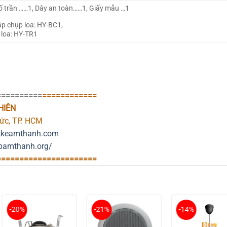
ố trần ……1, Dây an toàn……1, Giấy mẫu …1
p chụp loa: HY-BC1,
 loa: HY-TR1
==========
============
HIÊN
Đức, TP. HCM
tkeamthanh.com
apamthanh.org/
==========
============
-20%
-21%
-14%