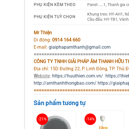
PHỤ KIỆN KÈM THEO
Panel ……1, Thanh gia c
Khung treo: HY-AH1, Nắ
PHỤ KIỆN TUỲ CHỌN
Cầu đấu: HY-TB1, Vành
Mr Thiện
Di động:
0914 164 660
E-mail:
giaiphapamthanh@gmail.com
====================================
CÔNG TY TNHH GIẢI PHÁP ÂM THANH HỮU T
Địa chỉ: 15D Đường 22, P. Linh Đông, TP. Thủ 
W
ebsite
:
https://huuthien.com.vn/
https://t
hie
http://amthanhthongbao.com/
https://giaiph
====================================
Sản phẩm tương tự
-21%
-14%