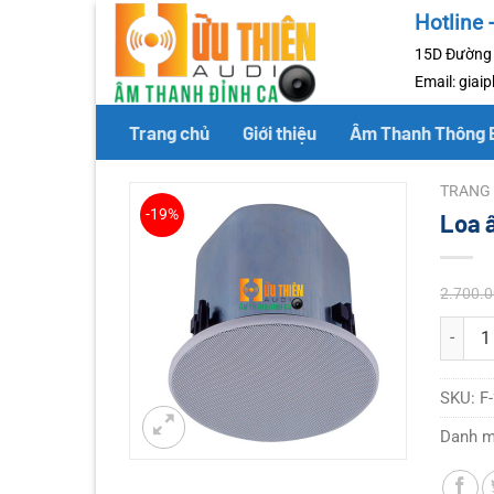
Chuyển
Hotline 
đến
15D Đường 
nội
Email: gia
dung
Trang chủ
Giới thiệu
Âm Thanh Thông 
TRANG
-19%
Loa 
2.700.
Loa âm 
SKU:
F
Danh 