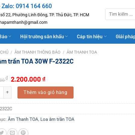
- Zalo: 0914 164 660
Tìm
số 22, Phường Linh Đông, TP. Thủ Đức, TP. HCM
kiếm:
iphapamthanh@gmail.com
Báo
Hội trường sân khấu
Cáp tín hiệu
Giải phá
 CHỦ
/
ÂM THANH THÔNG BÁO
/
ÂM THANH TOA
âm trần TOA 30W F-2322C
Giá
Giá
2.200.000
₫
₫
000
gốc
hiện
trần TOA 30W F-2322C số lượng
là:
tại
Thêm vào giỏ hàng
2.700.000 ₫.
là:
2.200.000 ₫.
-2322C
mục:
Âm Thanh TOA
,
Loa âm trần TOA