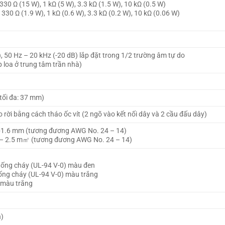
 330 Ω (15 W), 1 kΩ (5 W), 3.3 kΩ (1.5 W), 10 kΩ (0.5 W)
, 330 Ω (1.9 W), 1 kΩ (0.6 W), 3.3 kΩ (0.2 W), 10 kΩ (0.06 W)
, 50 Hz – 20 kHz (-20 dB) lắp đặt trong 1/2 trường âm tự do
 loa ở trung tâm trần nhà)
tối đa: 37 mm)
o rời bằng cách tháo ốc vít (2 ngõ vào kết nối dây và 2 cầu đấu dây)
φ1.6 mm (tương đương AWG No. 24 – 14)
2 – 2.5 m㎡ (tương đương AWG No. 24 – 14)
ống cháy (UL-94 V-0) màu đen
ống cháy (UL-94 V-0) màu trắng
n màu trắng
n)