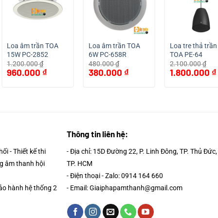
Loa âm trần TOA
Loa âm trần TOA
Loa tre thả trần
15W PC-2852
6W PC-658R
TOA PE-64
1.200.000
₫
480.000
₫
2.100.000
₫
Giá
Giá
Giá
Giá
Giá
960.000
₫
380.000
₫
1.800.000
₫
gốc
hiện
gốc
hiện
gốc
là:
tại
là:
tại
là:
1.200.000 ₫.
là:
480.000 ₫.
là:
2.100.000 ₫.
0 ₫.
960.000 ₫.
380.000 ₫.
Thông tin liên hệ:
i - Thiết kế thi
- Địa chỉ: 15D Đường 22, P. Linh Đông, TP. Thủ Đức,
g âm thanh hội
TP. HCM
- Điện thoại - Zalo: 0914 164 660
Bảo hành hệ thống 2
- Email: Giaiphapamthanh@gmail.com