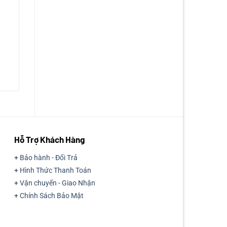
Loa Âm Trần TOA
6W PC-648R
380.000
₫
Giá
Giá
Giá
350.000
₫
hiện
gốc
hiện
tại
là:
tại
là:
380.000 ₫.
là:
1.800.000 ₫.
350.000 ₫.
Hỗ Trợ Khách Hàng
+
Bảo hành - Đổi Trả
+
Hình Thức Thanh Toán
+
Vận chuyển - Giao Nhận
+
Chính Sách Bảo Mật